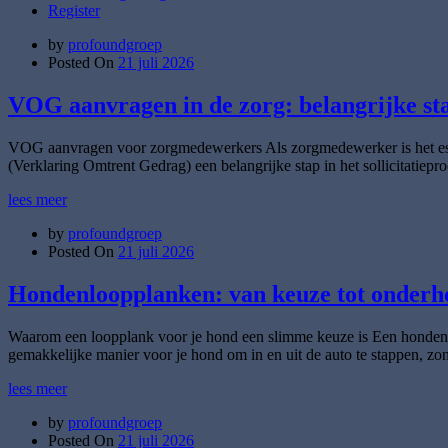
Register
by
profoundgroep
Posted On
21 juli 2026
VOG aanvragen in de zorg: belangrijke s
VOG aanvragen voor zorgmedewerkers Als zorgmedewerker is het esse
(Verklaring Omtrent Gedrag) een belangrijke stap in het sollicitatie
lees meer
by
profoundgroep
Posted On
21 juli 2026
Hondenloopplanken: van keuze tot onderho
Waarom een loopplank voor je hond een slimme keuze is Een hondenloo
gemakkelijke manier voor je hond om in en uit de auto te stappen, zond
lees meer
by
profoundgroep
Posted On
21 juli 2026