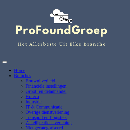
Ga
naar
de
inhoud
Het Allerbeste uit elke branche
ProFoundGroep.nl
Home
Branches
Bouwnijverheid
Financiële instellingen
Groot- en detailhandel
Horeca
Industrie
IT & Communicatie
Overige dienstverlening
Transport en Logistiek
Zakelijke dienstverlening
Niet gecategoriseerd