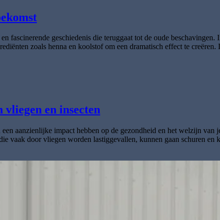
oekomst
 fascinerende geschiedenis die teruggaat tot de oude beschavingen. I
diënten zoals henna en koolstof om een dramatisch effect te creëren. 
 vliegen en insecten
en aanzienlijke impact hebben op de gezondheid en het welzijn van je P
n die vaak door vliegen worden lastiggevallen, kunnen gaan schuren en