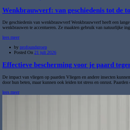
Wenkbrauwverf: van geschiedenis tot de t
De geschiedenis van wenkbrauwverf Wenkbrauwverf heeft een lange en
wenkbrauwen te accentueren. Ze maakten gebruik van natuurlijke ingre
lees meer
by
profoundgroep
Posted On
21 juli 2026
Effectieve bescherming voor je paard tegen
De impact van vliegen op paarden Vliegen en andere insecten kunnen e
door hun beten, maar kunnen ook leiden tot stress en onrust. Paarde
lees meer