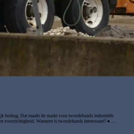
enlijk bedrag. Dat maakt de markt voor tweedehands industriële
 en voorzichtigheid. Wanneer is tweedehands interessant? ● …