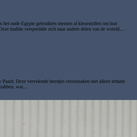
n het oude Egypte gebruikten mensen al kleurstoffen om hun
Deze traditie verspreidde zich naar andere delen van de wereld,…
aard. Deze vervelende beestjes veroorzaken niet alleen irritatie
 krabben, wat…