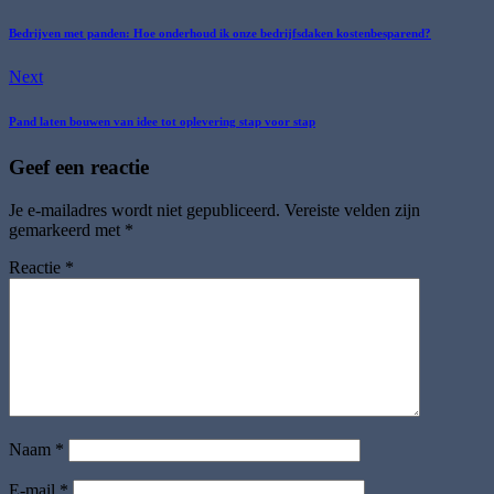
Bedrijven met panden: Hoe onderhoud ik onze bedrijfsdaken kostenbesparend?
Next
Pand laten bouwen van idee tot oplevering stap voor stap
Geef een reactie
Je e-mailadres wordt niet gepubliceerd.
Vereiste velden zijn
gemarkeerd met
*
Reactie
*
Naam
*
E-mail
*