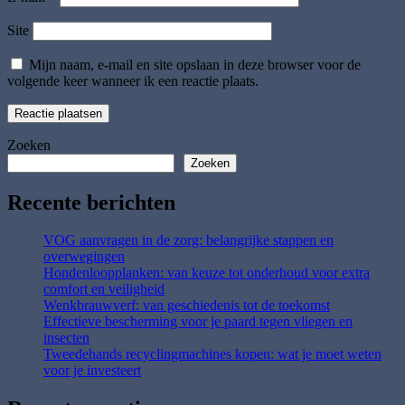
Site
Mijn naam, e-mail en site opslaan in deze browser voor de
volgende keer wanneer ik een reactie plaats.
Zoeken
Zoeken
Recente berichten
VOG aanvragen in de zorg: belangrijke stappen en
overwegingen
Hondenloopplanken: van keuze tot onderhoud voor extra
comfort en veiligheid
Wenkbrauwverf: van geschiedenis tot de toekomst
Effectieve bescherming voor je paard tegen vliegen en
insecten
Tweedehands recyclingmachines kopen: wat je moet weten
voor je investeert