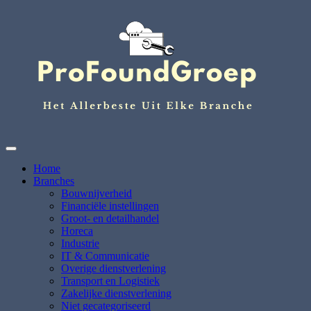
Ga
naar
de
inhoud
Het Allerbeste uit elke branche
ProFoundGroep.nl
Home
Branches
Bouwnijverheid
Financiële instellingen
Groot- en detailhandel
Horeca
Industrie
IT & Communicatie
Overige dienstverlening
Transport en Logistiek
Zakelijke dienstverlening
Niet gecategoriseerd