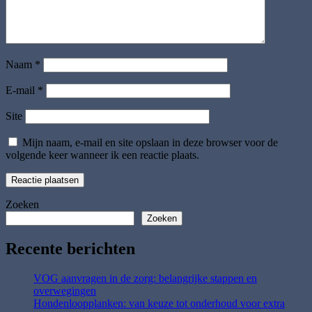
Naam
*
E-mail
*
Site
Mijn naam, e-mail en site opslaan in deze browser voor de
volgende keer wanneer ik een reactie plaats.
Zoeken
Zoeken
Recente berichten
VOG aanvragen in de zorg: belangrijke stappen en
overwegingen
Hondenloopplanken: van keuze tot onderhoud voor extra