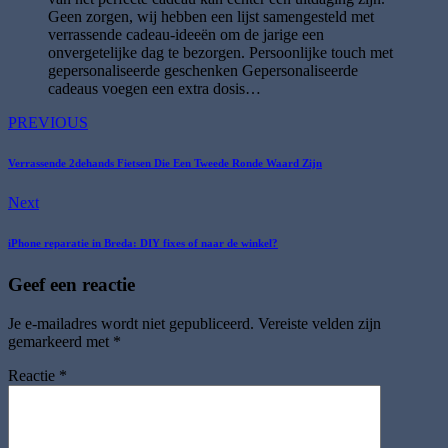
Geen zorgen, wij hebben een lijst samengesteld met
verrassende cadeau-ideeën om de jarige een
onvergetelijke dag te bezorgen. Persoonlijke touch met
gepersonaliseerde geschenken Gepersonaliseerde
cadeaus voegen een extra dosis…
PREVIOUS
Verrassende 2dehands Fietsen Die Een Tweede Ronde Waard Zijn
Next
iPhone reparatie in Breda: DIY fixes of naar de winkel?
Geef een reactie
Je e-mailadres wordt niet gepubliceerd.
Vereiste velden zijn
gemarkeerd met
*
Reactie
*