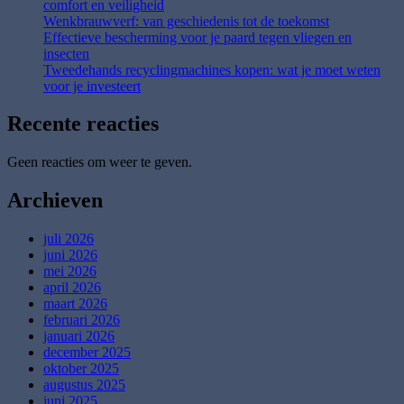
comfort en veiligheid
Wenkbrauwverf: van geschiedenis tot de toekomst
Effectieve bescherming voor je paard tegen vliegen en
insecten
Tweedehands recyclingmachines kopen: wat je moet weten
voor je investeert
Recente reacties
Geen reacties om weer te geven.
Archieven
juli 2026
juni 2026
mei 2026
april 2026
maart 2026
februari 2026
januari 2026
december 2025
oktober 2025
augustus 2025
juni 2025