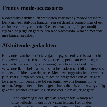
Trendy mode-accessoires
Modebewuste individuen waarderen vaak trendy mode-accessoires.
Denk aan een stijlvolle handtas, een set designerzonnebrillen of een
exclusieve horlogecollectie. Kies iets wat past bij de persoonlijke
stijl van de jarige en geef ze een mode-accessoire waar ze met trots
mee kunnen pronken.
Afsluitende gedachten
Het vinden van het perfecte verjaardagsgeschenk vereist aandacht
en overweging. Of je nu kiest voor een gepersonaliseerd item, een
onvergetelijke ervaring, kunstzinnige geschenken of culinaire
verwennerij, het belangrijkste is dat het cadeau past bij de interesses
en persoonlijkheid van de jarige. Met deze suggesties hopen we dat
je in staat zult zijn om een glimlach op het gezicht van de jarige te
toveren en hun verjaardag tot een buitengewone herinnering te
maken. Vergeet niet dat het de gedachte is die telt, en met zorgvuldig
gekozen geschenken laat je zien hoeveel je om de jarige geeft.
Een verjaardag is een speciale gelegenheid waarop we
onze geliefden graag in de watten leggen. Het vinden
van het perfecte cadeau kan echter een uitdaging zijn.