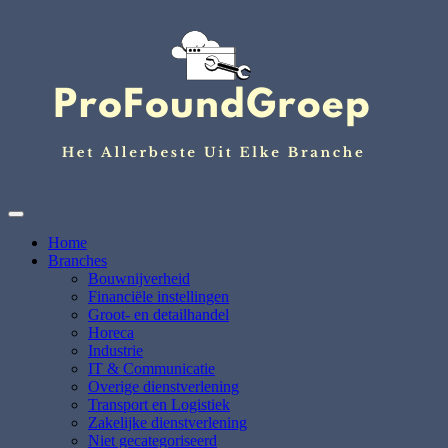
Ga
naar
de
inhoud
Het Allerbeste uit elke branche
ProFoundGroep.nl
Home
Branches
Bouwnijverheid
Financiële instellingen
Groot- en detailhandel
Horeca
Industrie
IT & Communicatie
Overige dienstverlening
Transport en Logistiek
Zakelijke dienstverlening
Niet gecategoriseerd